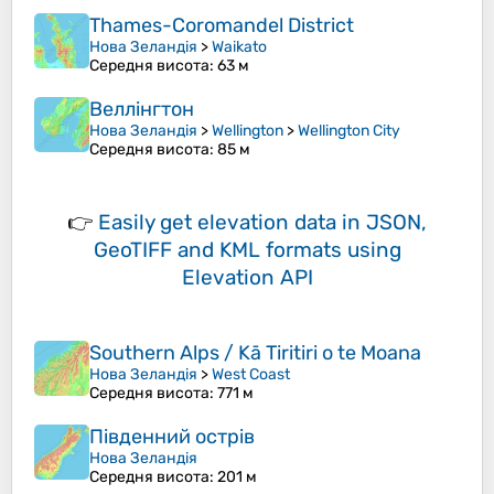
Thames-Coromandel District
Нова Зеландія
>
Waikato
Середня висота
: 63 м
Веллінгтон
Нова Зеландія
>
Wellington
>
Wellington City
Середня висота
: 85 м
👉
Easily
get elevation data in JSON,
GeoTIFF and KML formats
using
Elevation API
Southern Alps / Kā Tiritiri o te Moana
Нова Зеландія
>
West Coast
Середня висота
: 771 м
Південний острів
Нова Зеландія
Середня висота
: 201 м