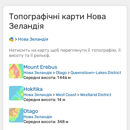
Топографічні карти
Нова
Зеландія
>
Нова Зеландія
Натисніть на
карту
щоб переглянути її
топографію
, її
висоту
та її
рельєф
.
Mount Erebus
Нова Зеландія
>
Otago
>
Queenstown-Lakes District
Середня висота
: 1 446 м
Hokitika
Нова Зеландія
>
West Coast
>
Westland District
Середня висота
: 14 м
Otago
Нова Зеландія
Середня висота
: 348 м