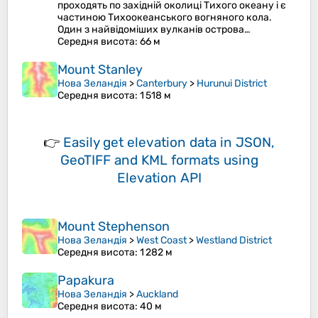
проходять по західній околиці Тихого океану і є
частиною Тихоокеанського вогняного кола.
Один з найвідоміших вулканів острова…
Середня висота
: 66 м
Mount Stanley
Нова Зеландія
>
Canterbury
>
Hurunui District
Середня висота
: 1 518 м
👉
Easily
get elevation data in JSON,
GeoTIFF and KML formats
using
Elevation API
Mount Stephenson
Нова Зеландія
>
West Coast
>
Westland District
Середня висота
: 1 282 м
Papakura
Нова Зеландія
>
Auckland
Середня висота
: 40 м