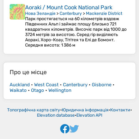
Aoraki / Mount Cook National Park
Нова Зеландія
>
Canterbury
>
Mackenzie District
Парк простягається на 60 кілометрів вздовж
Південних Альп і займає площу близько 721
квадратних кілометрів. Височіє парк від 1000 до
3724 метрів за висотою. Серед гір виділяють
Аоракі, Хоро-Коау, Тітітея та Елі де Бомонт.
Середня висота
: 1 386 м
Про це місце
Auckland
•
West Coast
•
Canterbury
•
Gisborne
•
Waikato
•
Otago
•
Wellington
Топографічна карта світу
•
Юридична інформація
•
Контакти
•
Elevation database
•
Elevation API