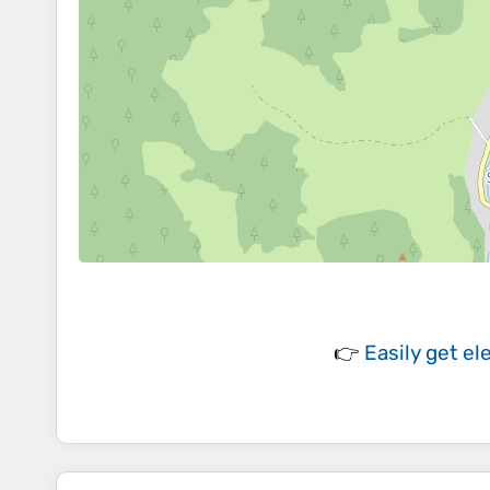
👉
Easily
get el