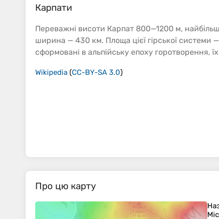
Карпати
Переважні
висоти
Карпат 800—1200 м, найбіль
ширина — 430 км. Площа цієї гірської системи — 
сформовані в альпійську епоху горотворення, їхн
Wikipedia
(
CC-BY-SA 3.0
)
Про цю карту
На
Мі