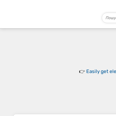
👉
Easily
get el