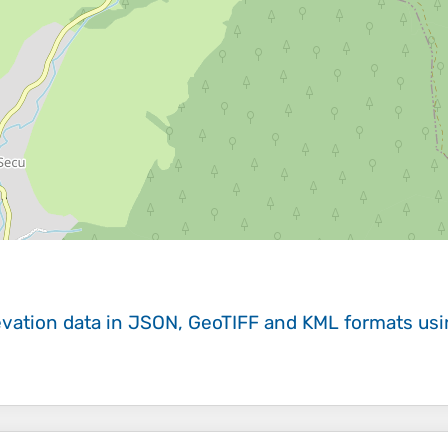
evation data in JSON, GeoTIFF and KML formats
us