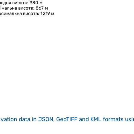
редня висота
: 980 м
імальна висота
: 867 м
ксимальна висота
: 1 219 м
evation data in JSON, GeoTIFF and KML formats
us