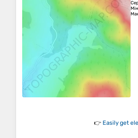
Се
Мін
Ма
👉
Easily
get el