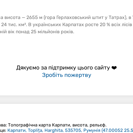
ша
висота
— 2655 м (гора Герлаховський штит у Татрах), в 
24 тис. км². В українських Карпатах росте 20 % всіх лісів
ій вік понад 25 мільйонів років.
Дякуємо за підтримку цього сайту ❤️
Зробіть пожертву
зва
: Топографічна карта
Карпати
, висота, рельєф.
сце
:
Карпати, Toplița, Harghita, 535705, Румунія
(
47.00052 25.