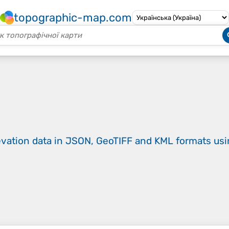
topographic-map.com
evation data in JSON, GeoTIFF and KML formats
us