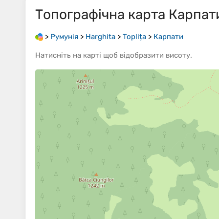
Топографічна карта
Карпат
>
Румунія
>
Harghita
>
Toplița
>
Карпати
Натисніть на
карті
щоб відобразити
висоту
.